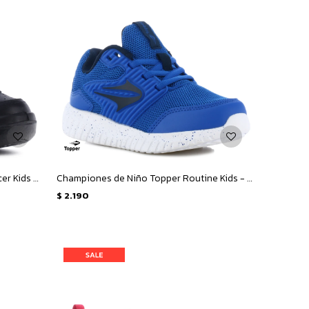
Championes Infantiles Topper X forcer Kids velcro - Negro
Championes de Niño Topper Routine Kids - Azul
$
2.190