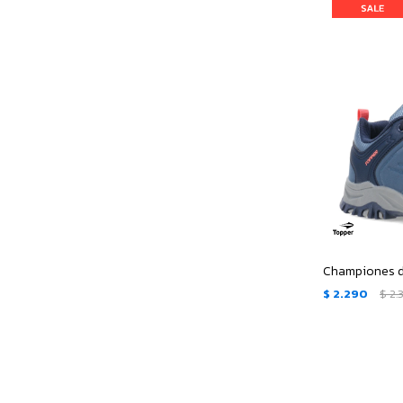
$
2.290
$
2.