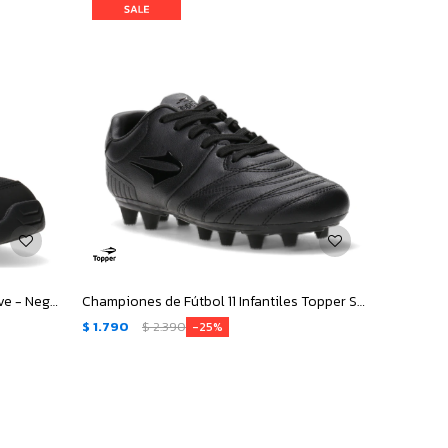
Championes de Hombre Topper Grove - Negro
Championes de Fútbol 11 Infantiles Topper San Ciro - Negro
$
1.790
$
2.390
25