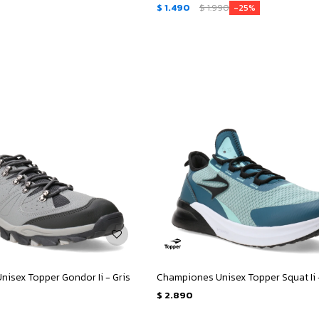
$
1.490
$
1.990
25
isex Topper Gondor Ii - Gris
$
2.890