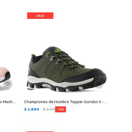
Championes de Niños Topper Wind Iv Mesh Velcro - Rosado - Negro
Championes de Hombre Topper Gondor II - Verde Oliva - Negro - Verde
$
2.890
$
3.190
9