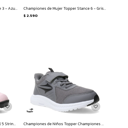
Championes de Mujer Topper Stance 3 - Azul - Celeste
Championes de Mujer Topper Stance 6 - Gris - Beige
$
2.590
Championes de Niños Topper Futbol 5 Stringray Iii Mach 1 - Rosado - Negro
Championes de Niños Topper Championes Wind Iv Mesh Velcro - Gris - Negro