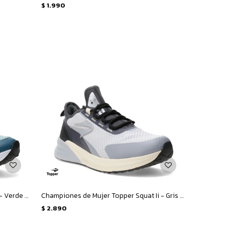
$
1.990
Championes Unisex Topper Squat Ii - Verde - Verde Petroleo
Championes de Mujer Topper Squat Ii - Gris - Negro
$
2.890