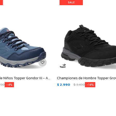
Championes de Niños Topper Gondor Iii - Azul
390
$
2.990
$
3.490
4
14