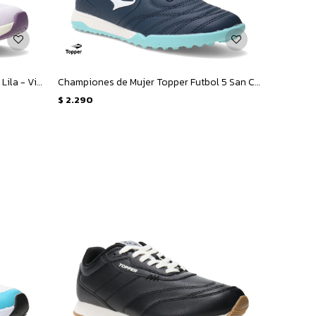
Championes de Mujer Topper Hera - Lila - Violeta
Championes de Mujer Topper Futbol 5 San Ciro V Tf - Azul - Rosado
$
2.290