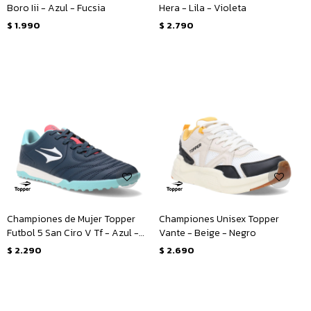
Boro Iii - Azul - Fucsia
Hera - Lila - Violeta
$
1.990
$
2.790
Championes de Mujer Topper
Championes Unisex Topper
Futbol 5 San Ciro V Tf - Azul -
Vante - Beige - Negro
Rosado
$
2.290
$
2.690