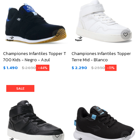
Championes Infantiles Topper T
Championes Infantiles Topper
700 Kids - Negro - Azul
Terre Mid - Blanco
$
1.490
$
2.690
$
2.290
$
2.590
44
11