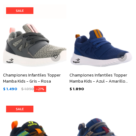
Championes Infantiles Topper
Championes Infantiles Topper
Mamba Kids - Gris - Rosa
Mamba Kids - Azul - Amarillo
Ocre
$
1.490
$
1.890
$
1.890
21