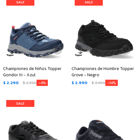
Championes de Niños Topper
Championes de Hombre Topper
Gondor Iii - Azul
Grove - Negro
$
2.290
$
2.390
$
2.990
$
3.490
4
14