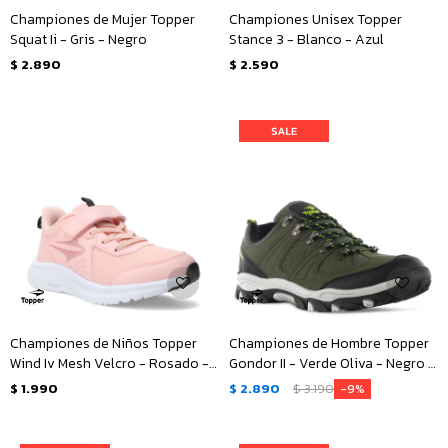
Championes de Mujer Topper
Championes Unisex Topper
Squat Ii - Gris - Negro
Stance 3 - Blanco - Azul
$
2.890
$
2.590
Championes de Niños Topper
Championes de Hombre Topper
Wind Iv Mesh Velcro - Rosado -
Gondor II - Verde Oliva - Negro -
Negro
Verde
$
1.990
$
2.890
$
3.190
9