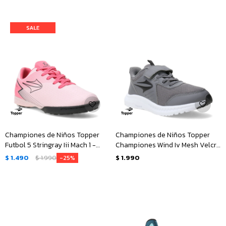
Championes de Niños Topper
Championes de Niños Topper
Futbol 5 Stringray Iii Mach 1 -
Championes Wind Iv Mesh Velcro
Rosado - Negro
- Gris - Negro
$
1.490
$
1.990
$
1.990
25