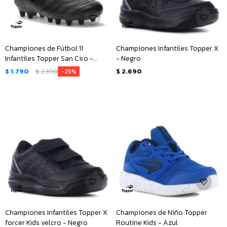
Championes de Fútbol 11
Championes Infantiles Topper X
Infantiles Topper San Ciro -
- Negro
Negro
$
1.790
$
2.390
$
2.690
25
Championes Infantiles Topper X
Championes de Niño Topper
forcer Kids velcro - Negro
Routine Kids - Azul