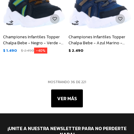
Championes Infantiles Topper
Championes Infantiles Topper
Chalpa Bebe - Negro - Verde -
Chalpa Bebe - Azul Marino -
Anaranjado
Negro - Beige
$
1.490
$
2.490
$
2.490
40
MOSTRANDO
36
DE
221
VER MÁS
¡UNITE A NUESTRA NEWSLETTER PARA NO PERDERTE