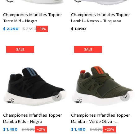
Championes Infantiles Topper
Championes Infantiles Topper
Terre Mid - Negro
Lambi - Negro - Turquesa
$
2.290
$
2.590
$
1.890
11
Championes Infantiles Topper
Championes Infantiles Topper
Mamba Kids - Negro
Mamba - Verde Oliva -
Anaranjado
$
1.490
$
1.890
$
1.490
$
1.990
21
25