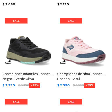
$
2.690
$
2.190
Championes Infantiles Topper -
Championes de Niña Topper -
Negro - Verde Oliva
Rosado - Azul
$
2.390
$
3.390
$
2.390
$
3.390
29
29