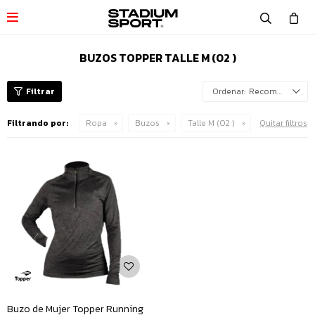

BUZOS TOPPER TALLE M (02 )
Recomendados
Filtrando por:
Ropa
Buzos
Talle M (02 )
Quitar filtros
Buzo de Mujer Topper Running