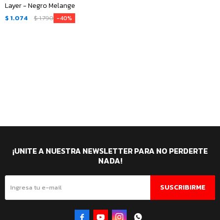
Layer - Negro Melange
$
1.074
$
1.790
40
¡UNITE A NUESTRA NEWSLETTER PARA NO PERDERTE
NADA!
SUSCRIBIRME



