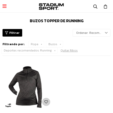

BUZOS TOPPER DE RUNNING
Recomendados
Filtrando por:
Ropa
Buzos
Deportes recomendados:
Running
Quitar filtros