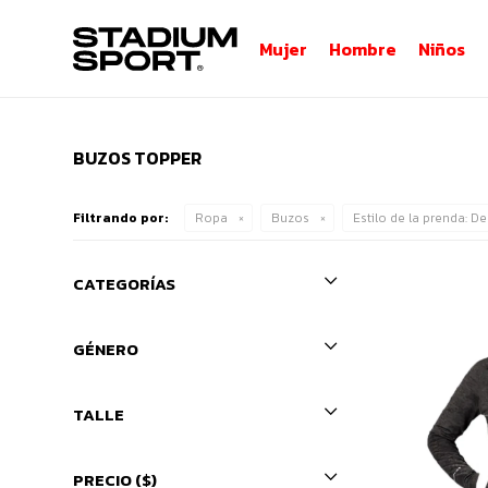
Mujer
Hombre
Niños
BUZOS TOPPER
Filtrando por:
Ropa
Buzos
Estilo de la prenda:
De
CATEGORÍAS
GÉNERO
TALLE
PRECIO
($)