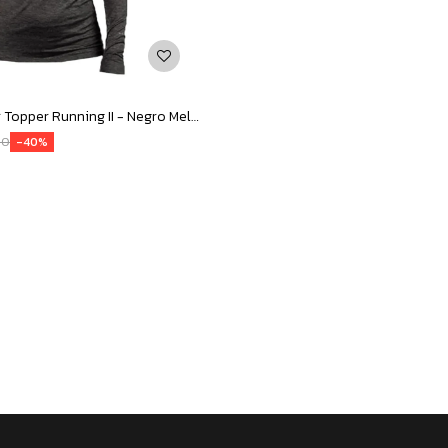
Buzo de Mujer Topper Running II - Negro Melange
90
40