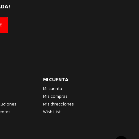
ADA!
E
MI CUENTA
Mi cuenta
Mis compras
luciones
Mis direcciones
entes
Wish List