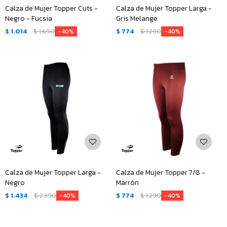
Calza de Mujer Topper Cuts -
Calza de Mujer Topper Larga -
Negro - Fucsia
Gris Melange
$
1.014
$
1.690
$
774
$
1.290
40
40
Calza de Mujer Topper Larga -
Calza de Mujer Topper 7/8 -
Negro
Marrón
$
1.434
$
2.390
$
774
$
1.290
40
40