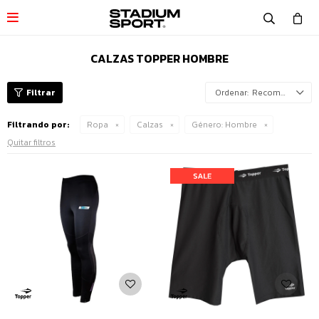

CALZAS TOPPER HOMBRE
Recomendados
Filtrando por:
Ropa
Calzas
Género:
Hombre
Quitar filtros