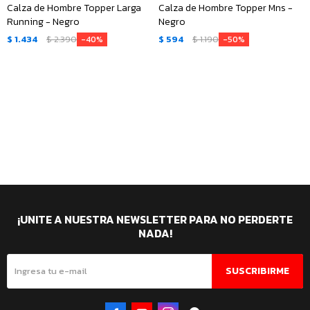
Calza de Hombre Topper Larga
Calza de Hombre Topper Mns -
Running - Negro
Negro
$
1.434
$
2.390
$
594
$
1.190
40
50
¡UNITE A NUESTRA NEWSLETTER PARA NO PERDERTE
NADA!
SUSCRIBIRME