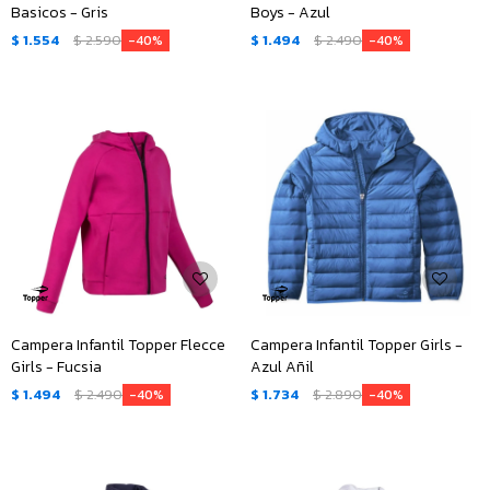
Basicos - Gris
Boys - Azul
$
1.554
$
2.590
$
1.494
$
2.490
40
40
Campera Infantil Topper Flecce
Campera Infantil Topper Girls -
Girls - Fucsia
Azul Añil
$
1.494
$
2.490
$
1.734
$
2.890
40
40