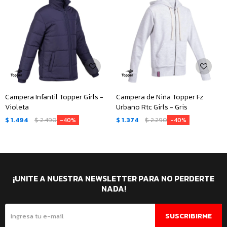
Campera Infantil Topper Girls -
Campera de Niña Topper Fz
Violeta
Urbano Rtc Girls - Gris
$
1.494
$
2.490
$
1.374
$
2.290
40
40
¡UNITE A NUESTRA NEWSLETTER PARA NO PERDERTE
NADA!
SUSCRIBIRME