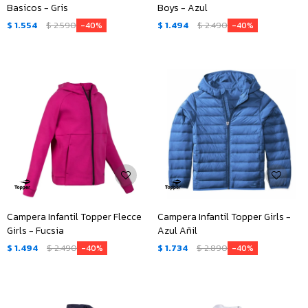
Basicos - Gris
Boys - Azul
$
1.554
$
2.590
$
1.494
$
2.490
40
40
Campera Infantil Topper Flecce
Campera Infantil Topper Girls -
Girls - Fucsia
Azul Añil
$
1.494
$
2.490
$
1.734
$
2.890
40
40