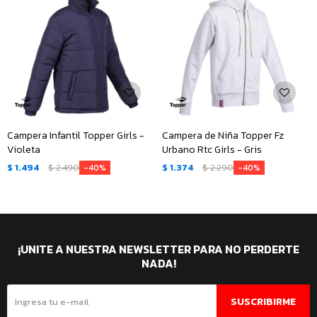
Campera Infantil Topper Girls -
Campera de Niña Topper Fz
Violeta
Urbano Rtc Girls - Gris
$
1.494
$
2.490
$
1.374
$
2.290
40
40
¡UNITE A NUESTRA NEWSLETTER PARA NO PERDERTE
NADA!
SUSCRIBIRME