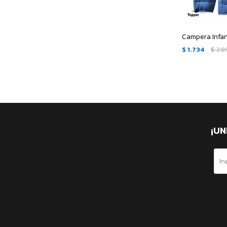
Campera Infant
$
1.734
$
2.8
¡UN