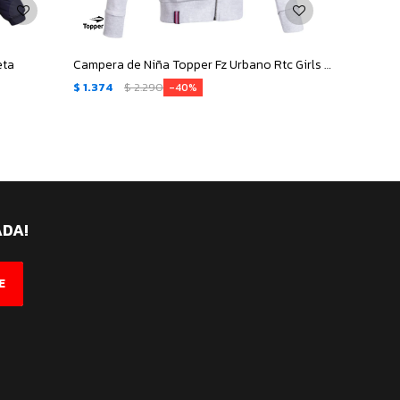
eta
Campera de Niña Topper Fz Urbano Rtc Girls - Gris
$
1.374
$
2.290
40
ADA!
E