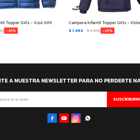
il Topper Girls - Azul Añil
Campera Infantil Topper Girls - Viol
90
$
1.494
$
2.490
40
40
ITE A NUESTRA NEWSLETTER PARA NO PERDERTE N
SUSCRIBIRM



