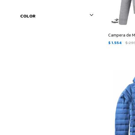
COLOR
Campera de Mu
$
1.554
$
2.5