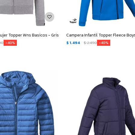
jer Topper Wns Basicos - Gris
Campera Infantil Topper Fleece Boys
90
$
1.494
$
2.490
40
40