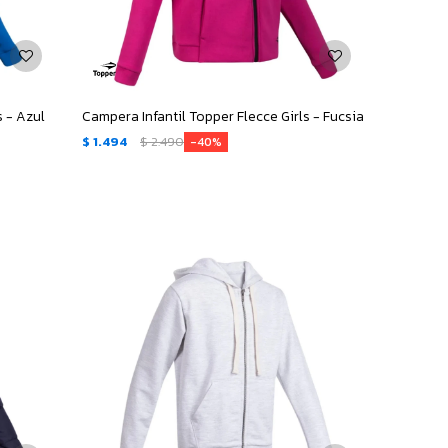
 - Azul
Campera Infantil Topper Flecce Girls - Fucsia
$
1.494
$
2.490
40