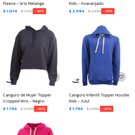
Fleece - Gris Melange
Kids - Anaranjado
$
1.074
$
1.790
$
2.094
$
3.490
40
40
Canguro de Mujer Topper
Canguro Infantil Topper Hoodie
Cropped Wns - Negro
Kids - Azul
$
1.794
$
2.990
$
1.794
$
2.990
40
40