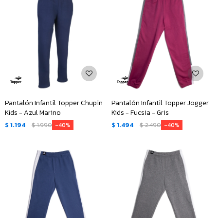
Pantalón Infantil Topper Chupin
Pantalón Infantil Topper Jogger
Kids - Azul Marino
Kids - Fucsia - Gris
$
1.194
$
1.990
$
1.494
$
2.490
40
40