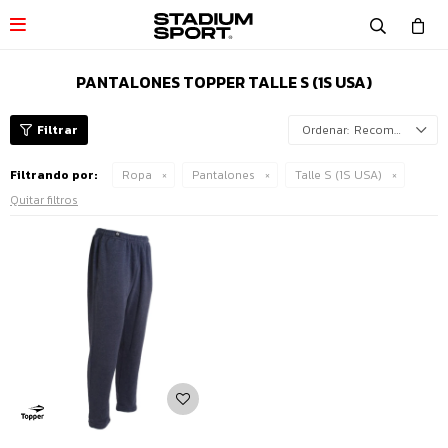

PANTALONES TOPPER TALLE S (1S USA)
Recomendados
Filtrando por:
Ropa
Pantalones
Talle S (1S USA)
Quitar filtros