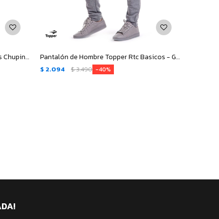
Pantalón de Hombre Topper Basicos Chupin - Azul Marino
Pantalón de Hombre Topper Rtc Basicos - Gris
$
2.094
$
3.490
40
ADA!