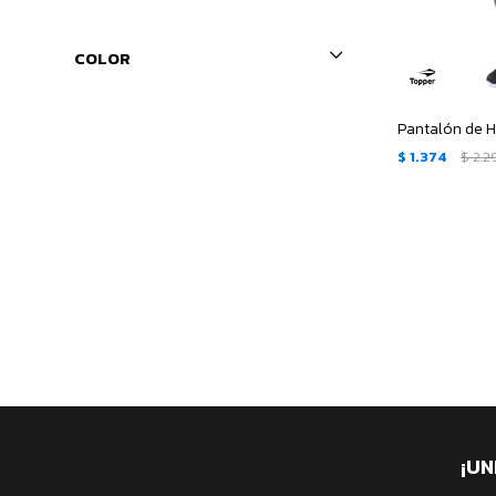
COLOR
$
1.374
$
2.2
¡UN