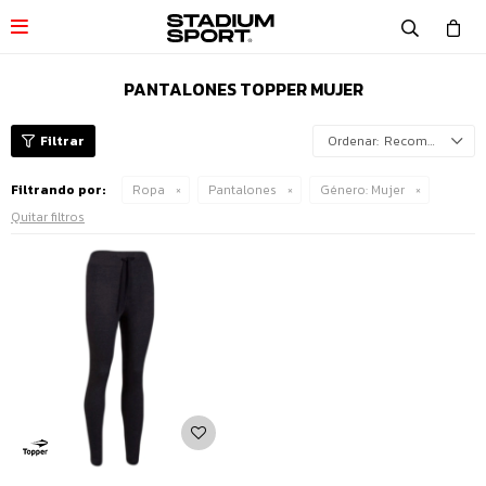

PANTALONES TOPPER MUJER
Recomendados
Filtrando por:
Ropa
Pantalones
Género:
Mujer
Quitar filtros