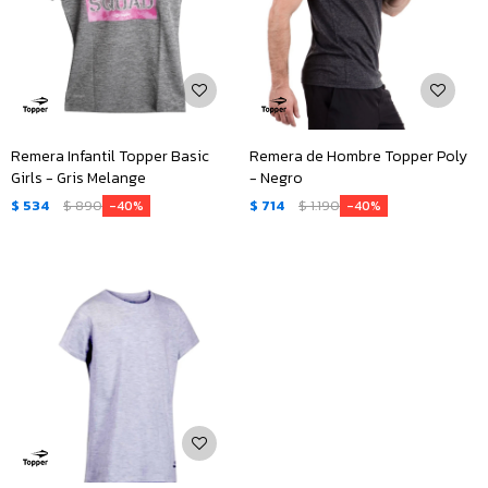
Remera Infantil Topper Basic
Remera de Hombre Topper Poly
Girls - Gris Melange
- Negro
$
534
$
890
$
714
$
1.190
40
40