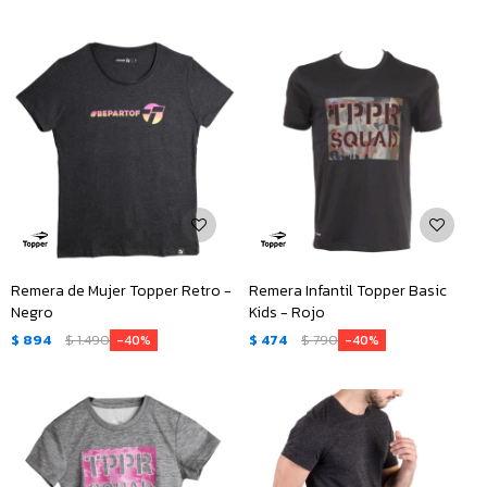
Remera de Mujer Topper Retro -
Remera Infantil Topper Basic
Negro
Kids - Rojo
$
894
$
1.490
$
474
$
790
40
40