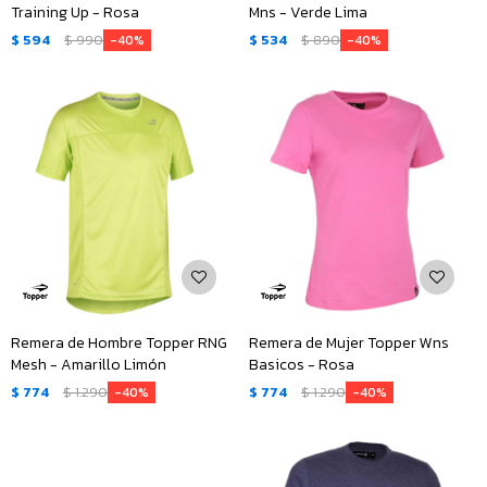
Training Up - Rosa
Mns - Verde Lima
$
594
$
990
$
534
$
890
40
40
Remera de Hombre Topper RNG
Remera de Mujer Topper Wns
Mesh - Amarillo Limón
Basicos - Rosa
$
774
$
1.290
$
774
$
1.290
40
40