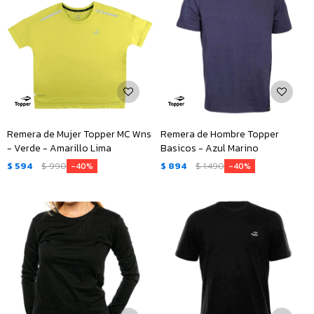
Remera de Mujer Topper MC Wns
Remera de Hombre Topper
- Verde - Amarillo Lima
Basicos - Azul Marino
$
594
$
990
$
894
$
1.490
40
40