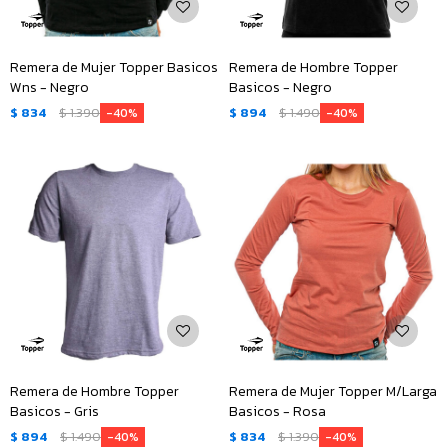
Remera de Mujer Topper Basicos
Remera de Hombre Topper
Wns - Negro
Basicos - Negro
$
834
$
1.390
$
894
$
1.490
40
40
Remera de Hombre Topper
Remera de Mujer Topper M/Larga
Basicos - Gris
Basicos - Rosa
$
894
$
1.490
$
834
$
1.390
40
40