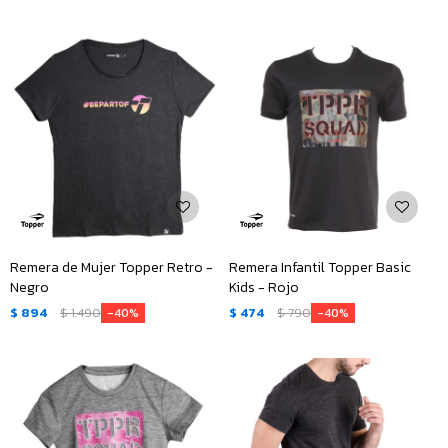
Remera de Mujer Topper Retro -
Remera Infantil Topper Basic
Negro
Kids - Rojo
$
894
$
1.490
$
474
$
790
40
40