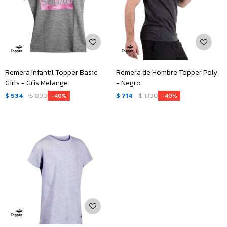
Remera Infantil Topper Basic
Remera de Hombre Topper Poly
Girls - Gris Melange
- Negro
$
534
$
890
$
714
$
1.190
40
40