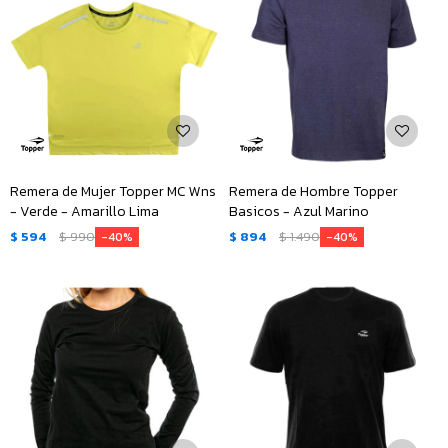
Remera de Mujer Topper MC Wns
Remera de Hombre Topper
- Verde - Amarillo Lima
Basicos - Azul Marino
$
594
$
990
$
894
$
1.490
40
40