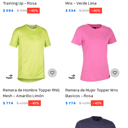
Training Up - Rosa
Mns - Verde Lima
$
594
$
990
$
534
$
890
40
40
Remera de Hombre Topper RNG
Remera de Mujer Topper Wns
Mesh - Amarillo Limón
Basicos - Rosa
$
774
$
1.290
$
774
$
1.290
40
40