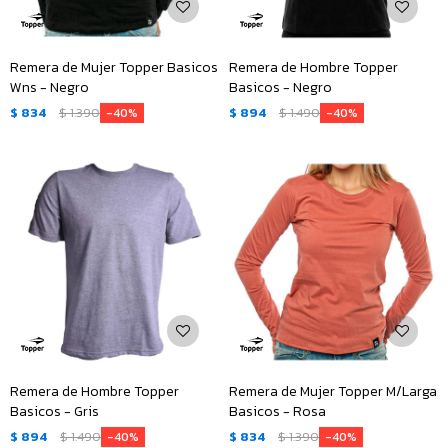
Remera de Mujer Topper Basicos
Remera de Hombre Topper
Wns - Negro
Basicos - Negro
$
834
$
1.390
$
894
$
1.490
40
40
Remera de Hombre Topper
Remera de Mujer Topper M/Larga
Basicos - Gris
Basicos - Rosa
$
894
$
1.490
$
834
$
1.390
40
40