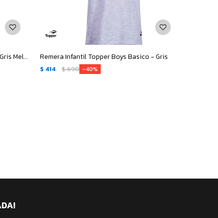
Remera Infantil Topper Basic Girls - Gris Melange
Remera Infantil Topper Boys Basico - Gris
$
414
$
690
40
ADA!