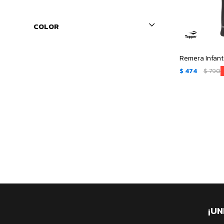
COLOR
Remera Infant
$
474
$
790
¡UN