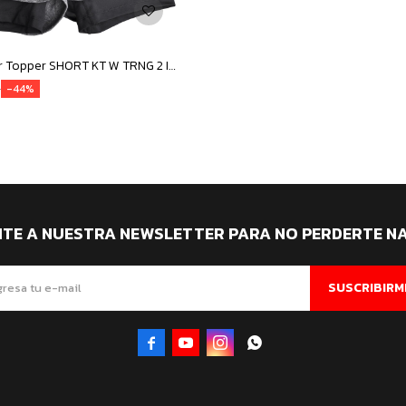
Short de Mujer Topper SHORT KT W TRNG 2 IN 1 - Negro Melange
0
44
ITE A NUESTRA NEWSLETTER PARA NO PERDERTE N
SUSCRIBIRM



