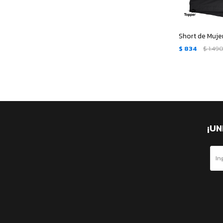
$
834
$
1.49
¡UN