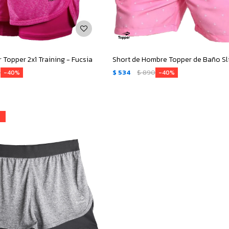
 Topper 2x1 Training - Fucsia
Short de Hombre Topper de Baño Sl
0
$
534
$
890
40
40