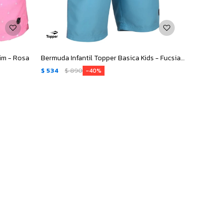
im - Rosa
Bermuda Infantil Topper Basica Kids - Fucsia - Blanco - Celeste
$
534
$
890
40