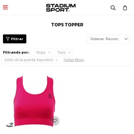

TOPS TOPPER
Recomendados
Filtrando por:
Ropa
Tops
Estilo de la prenda:
Deportivo
Quitar filtros