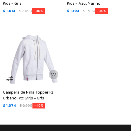
Kids - Gris
Kids - Azul Marino
$
1.614
$
2.690
$
1.194
$
1.990
40
40
Campera de Niña Topper Fz
Urbano Rtc Girls - Gris
$
1.374
$
2.290
40