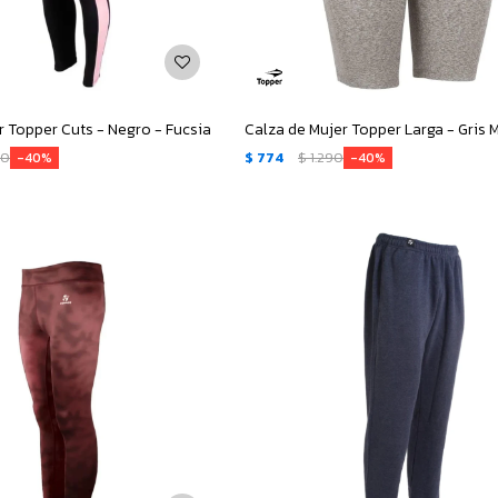
r Topper Cuts - Negro - Fucsia
Calza de Mujer Topper Larga - Gris
90
$
774
$
1.290
40
40