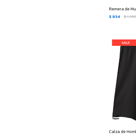
$
834
$
1.39
Calza de Hom