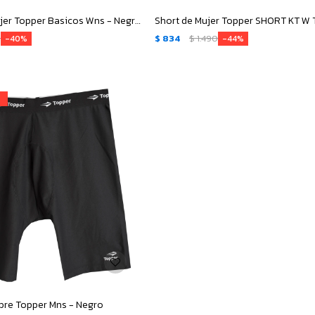
Remera de Mujer Topper Basicos Wns - Negro
0
$
834
$
1.490
40
44
bre Topper Mns - Negro