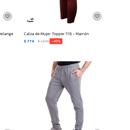
 Melange
Calza de Mujer Topper 7/8 - Marrón
$
774
$
1.290
40