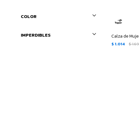
COLOR
IMPERDIBLES
Calza de Muje
$
1.014
$
1.6