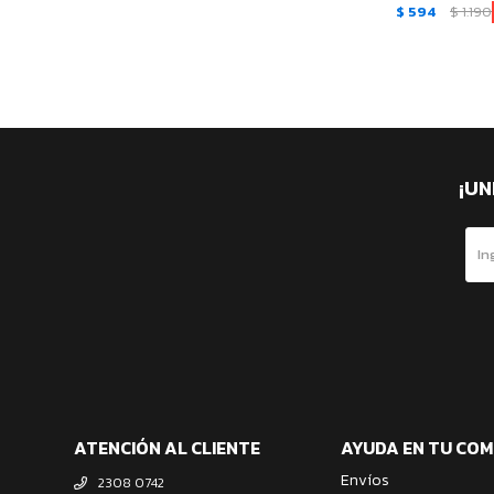
$
594
$
1.190
¡UN
ATENCIÓN AL CLIENTE
AYUDA EN TU CO
Envíos
2308 0742