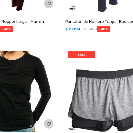
r Topper Larga - Marrón
0
$
2.094
$
3.490
40
40