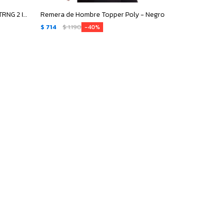
Short de Mujer Topper SHORT KT W TRNG 2 IN 1 - Negro Melange
Remera de Hombre Topper Poly - Negro
$
714
$
1.190
40