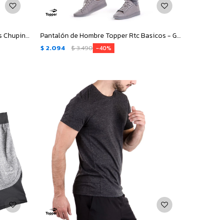
Pantalón de Hombre Topper Basicos Chupin - Azul Marino
Pantalón de Hombre Topper Rtc Basicos - Gris
$
2.094
$
3.490
40