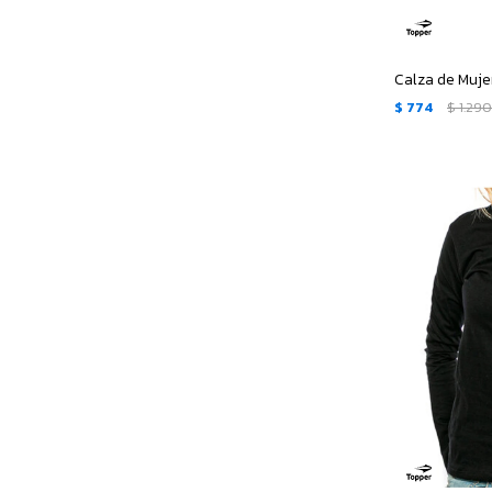
Calza de Muje
$
774
$
1.29