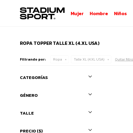
Mujer
Hombre
Niños
ROPA TOPPER TALLE XL (4.XL USA)
Filtrando por:
Ropa
Talle XL (4.XL USA)
Quitar filtr
CATEGORÍAS
GÉNERO
TALLE
PRECIO
($)