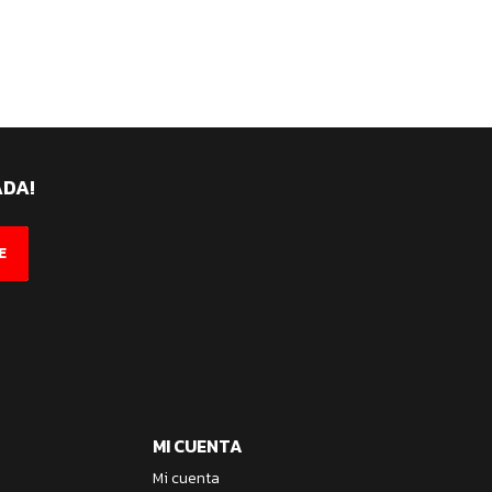
ADA!
E
MI CUENTA
Mi cuenta