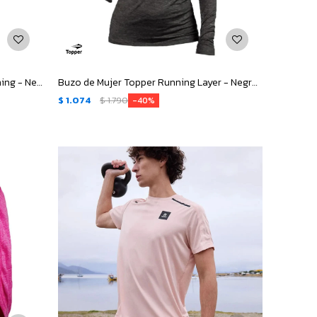
Calza de Hombre Topper Larga Running - Negro
Buzo de Mujer Topper Running Layer - Negro Melange
$
1.074
$
1.790
40