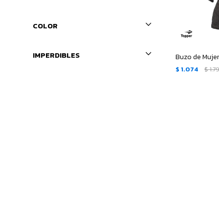
COLOR
IMPERDIBLES
$
1.074
$
1.7