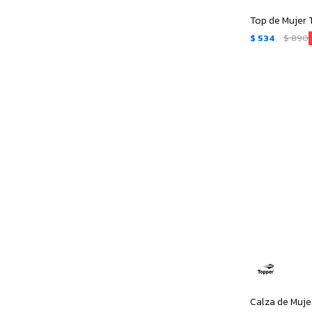
Top de Mujer 
$
534
$
890
Calza de Muje