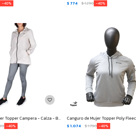
0
$
774
$
1.290
40
40
Equipo de Mujer Topper Campera - Calza - Beige
990
$
1.074
$
1.790
40
40