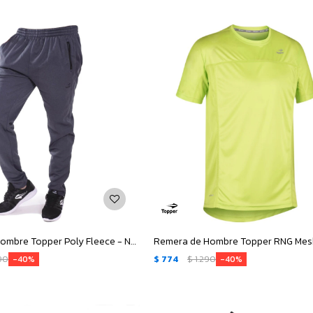
Pantalón de Hombre Topper Poly Fleece - Negro Melange
90
$
774
$
1.290
40
40