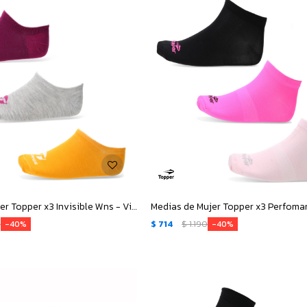
Medias de Mujer Topper x3 Invisible Wns - Violeta - Gris - Anaranjado
0
$
714
$
1.190
40
40