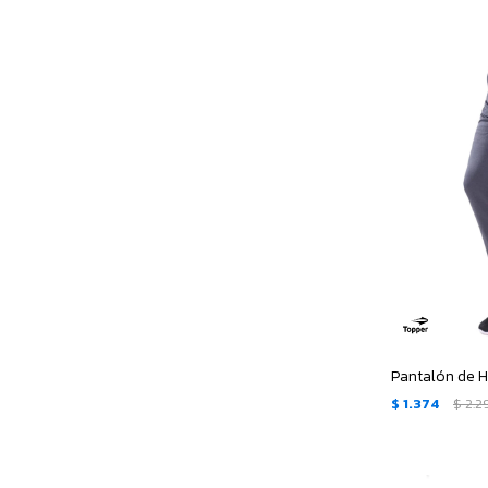
$
1.374
$
2.2