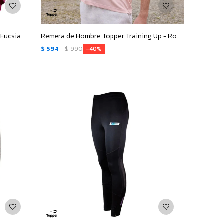
 Fucsia
Remera de Hombre Topper Training Up - Rosa
$
594
$
990
40