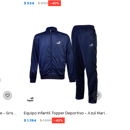
$
534
$
890
40
Canguro de Mujer Topper Poly Fleece - Gris Melange
Equipo Infantil Topper Deportivo - Azul Marino
$
1.194
$
1.990
40