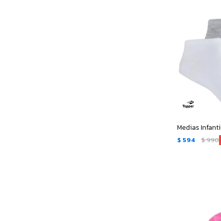
$
594
$
990