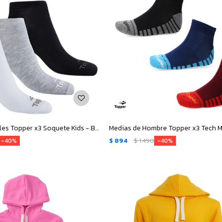
Medias Infantiles Topper x3 Soquete Kids - Blanco - Gris - Negro
$
894
$
1.490
40
40