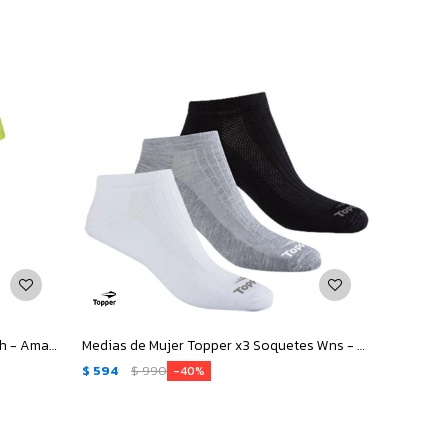
Remera de Hombre Topper RNG Mesh - Amarillo Limón
Medias de Mujer Topper x3 Soquetes Wns - Blanco - Gris - Negro
$
594
$
990
40