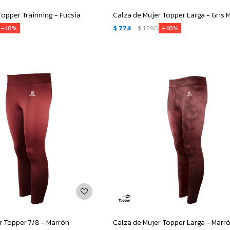
Topper Trainning - Fucsia
Calza de Mujer Topper Larga - Gris
$
774
$
1.290
40
40
r Topper 7/8 - Marrón
Calza de Mujer Topper Larga - Marr