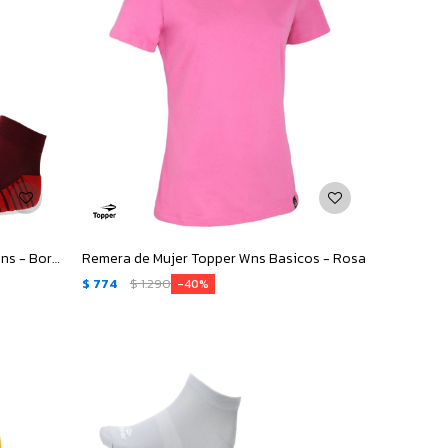
Medias de Hombre Topper x3 Tech Mns - Bordó - Azul - Negro
Remera de Mujer Topper Wns Basicos - Rosa
$
774
$
1.290
40