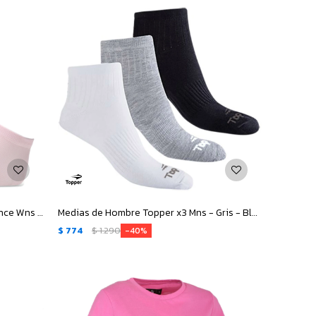
Medias de Mujer Topper x3 Perfomance Wns - Negro - Fucsia - Rosa
Medias de Hombre Topper x3 Mns - Gris - Blanco - Negro
$
774
$
1.290
40