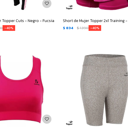
r Topper Cuts - Negro - Fucsia
Short de Mujer Topper 2x1 Training -
90
$
834
$
1.390
40
40