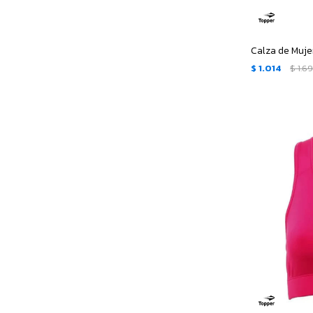
Calza de Muje
$
1.014
$
1.6