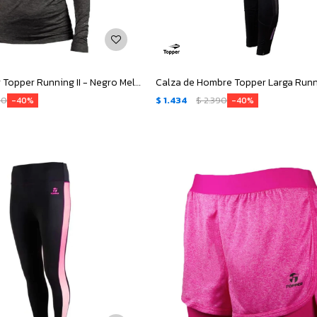
Buzo de Mujer Topper Running II - Negro Melange
90
$
1.434
$
2.390
40
40