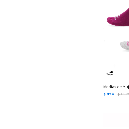
$
834
$
1.39