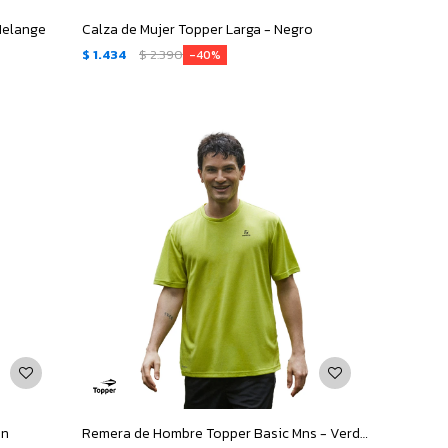
 Melange
Calza de Mujer Topper Larga - Negro
$
1.434
$
2.390
40
ón
Remera de Hombre Topper Basic Mns - Verde Lima