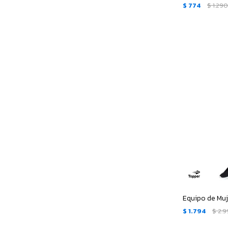
$
774
$
1.29
$
1.794
$
2.