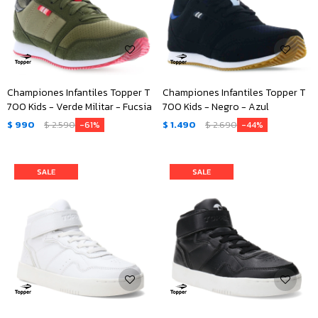
Championes Infantiles Topper T
Championes Infantiles Topper T
700 Kids - Verde Militar - Fucsia
700 Kids - Negro - Azul
$
990
$
2.590
$
1.490
$
2.690
61
44