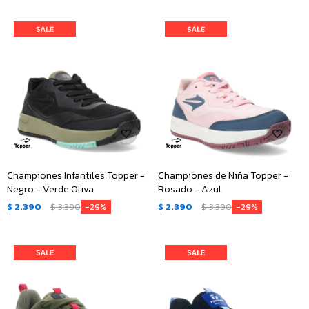
Championes Infantiles Topper -
Championes de Niña Topper -
Negro - Verde Oliva
Rosado - Azul
$
2.390
$
3.390
$
2.390
$
3.390
29
29