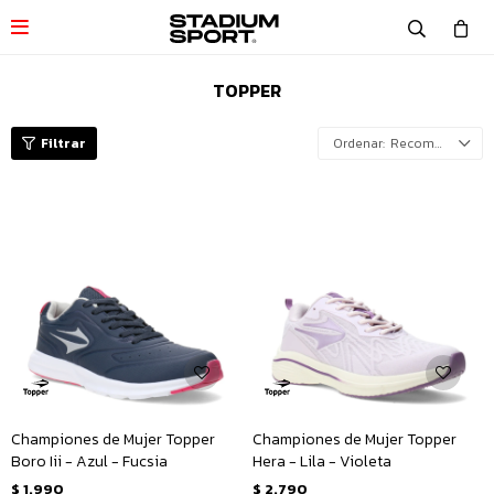

TOPPER
Recomendados
Championes de Mujer Topper
Championes de Mujer Topper
Boro Iii - Azul - Fucsia
Hera - Lila - Violeta
$
1.990
$
2.790