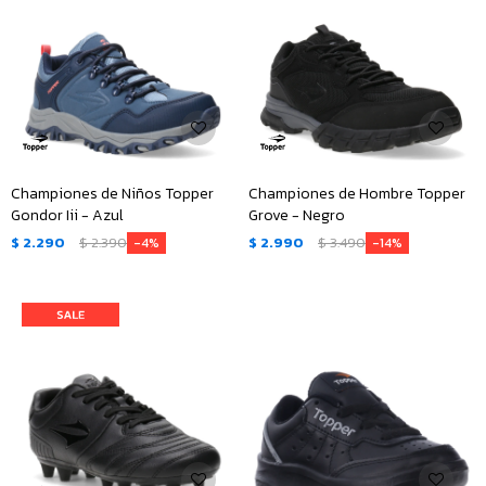
Championes de Niños Topper
Championes de Hombre Topper
Gondor Iii - Azul
Grove - Negro
$
2.290
$
2.390
$
2.990
$
3.490
4
14