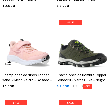
$
2.890
$
2.590
Championes de Niños Topper
Championes de Hombre Topper
Wind Iv Mesh Velcro - Rosado -
Gondor II - Verde Oliva - Negro -
Negro
Verde
$
1.990
$
2.890
$
3.190
9