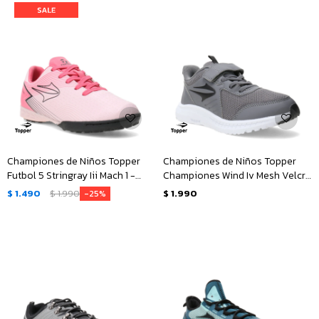
Championes de Niños Topper
Championes de Niños Topper
Futbol 5 Stringray Iii Mach 1 -
Championes Wind Iv Mesh Velcro
Rosado - Negro
- Gris - Negro
$
1.490
$
1.990
$
1.990
25