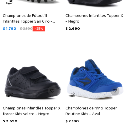
Championes de Fútbol 11
Championes Infantiles Topper X
Infantiles Topper San Ciro -
- Negro
Negro
$
1.790
$
2.390
$
2.690
25
Championes Infantiles Topper X
Championes de Niño Topper
forcer Kids velcro - Negro
Routine Kids - Azul
$
2.690
$
2.190