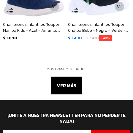
Championes Infantiles Topper
Championes Infantiles Topper
Mamba Kids - Azul - Amarillo
Chalpa Bebe - Negro - Verde -
Ocre
Anaranjado
$
1.890
$
1.490
$
2.490
40
MOSTRANDO
36
DE
365
VER MÁS
¡UNITE A NUESTRA NEWSLETTER PARA NO PERDERTE
NADA!