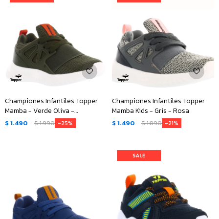
Championes Infantiles Topper
Championes Infantiles Topper
Mamba - Verde Oliva -
Mamba Kids - Gris - Rosa
Anaranjado
$
1.490
$
1.990
$
1.490
$
1.890
25
21