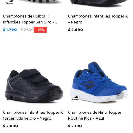
Championes de Fútbol 11
Championes Infantiles Topper X
Infantiles Topper San Ciro -
- Negro
Negro
$
1.790
$
2.390
$
2.690
25
Championes Infantiles Topper X
Championes de Niño Topper
forcer Kids velcro - Negro
Routine Kids - Azul
$
2.690
$
2.190