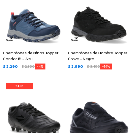
Championes de Niños Topper
Championes de Hombre Topper
Gondor Iii - Azul
Grove - Negro
$
2.290
$
2.390
$
2.990
$
3.490
4
14