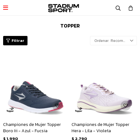

TOPPER
Recomendados
Championes de Mujer Topper
Championes de Mujer Topper
Boro Iii - Azul - Fucsia
Hera - Lila - Violeta
$
1.990
$
2.790