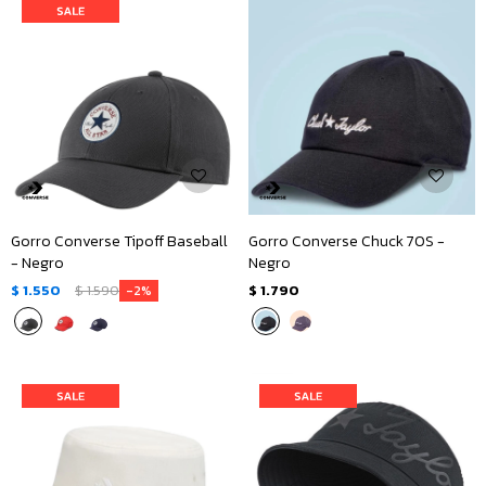
Gorro Converse Tipoff Baseball
Gorro Converse Chuck 70S -
- Negro
Negro
$
1.550
$
1.590
$
1.790
2