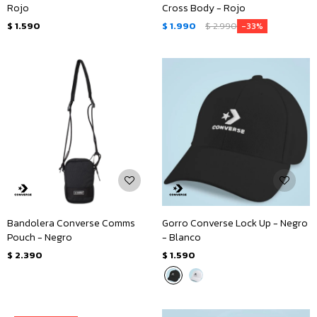
Rojo
Cross Body - Rojo
$
1.590
$
1.990
$
2.990
33
Bandolera Converse Comms
Gorro Converse Lock Up - Negro
Pouch - Negro
- Blanco
$
2.390
$
1.590