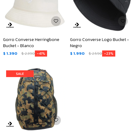
Gorro Converse Herringbone
Gorro Converse Logo Bucket -
Bucket - Blanco
Negro
$
1.390
$
2.390
$
1.990
$
2.590
41
23