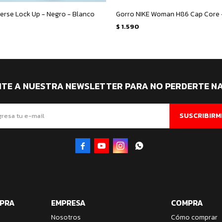
erse Lock Up - Negro - Blanco
Gorro NIKE Woman H86 Cap Core 
$
1.590
ITE A NUESTRA NEWSLETTER PARA NO PERDERTE N
SUSCRIBIRM




MPRA
EMPRESA
COMPRA
Nosotros
Cómo comprar