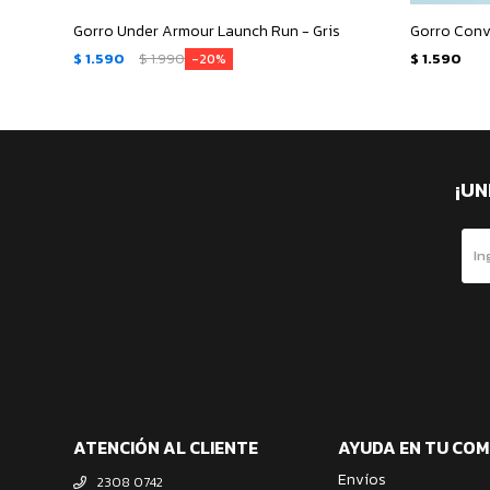
Gorro Under Armour Launch Run - Gris
Gorro Conv
$
1.590
$
1.990
$
1.590
20
¡UN
ATENCIÓN AL CLIENTE
AYUDA EN TU CO
Envíos
2308 0742