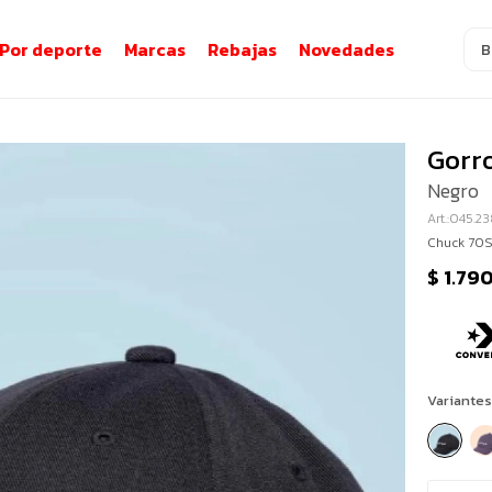
Por deporte
Marcas
Rebajas
Novedades
Gorr
Negro
045.2
Chuck 70
$
1.79
Variantes