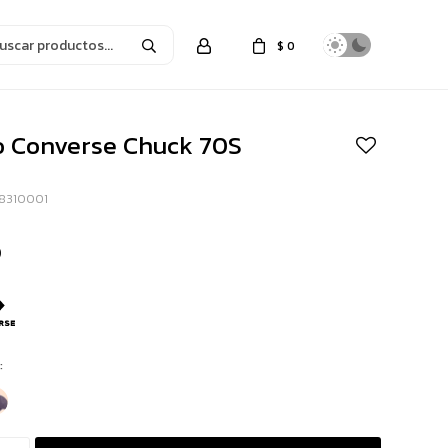
$
0
o Converse Chuck 70S
38310001
S
0
: