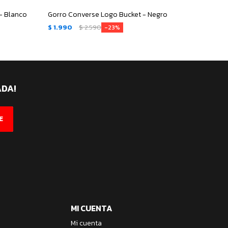
- Blanco
Gorro Converse Logo Bucket - Negro
Gorro 
$
1.990
$
2.590
$
1.99
23
ADA!
E
MI CUENTA
Mi cuenta