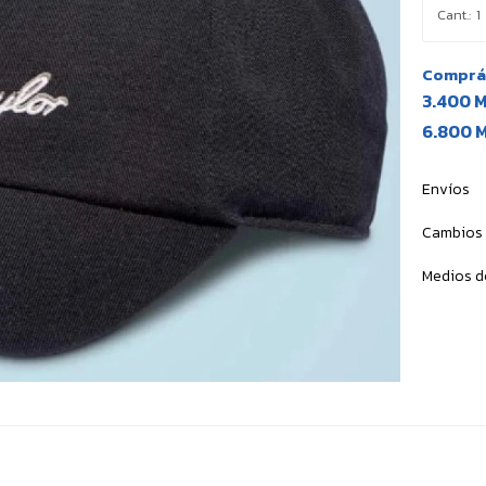
1
Comprá 
3.400 
6.800 
Envíos
Cambios 
Medios d