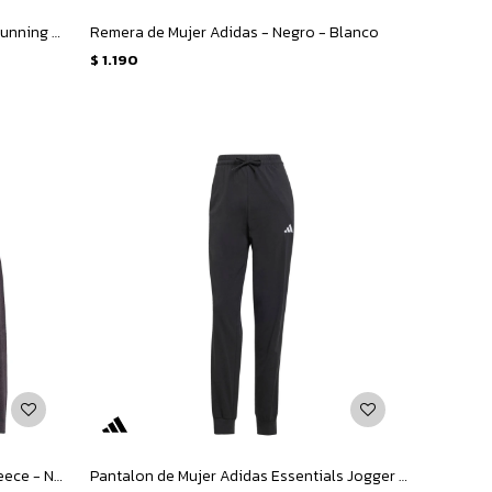
Remera de Hombre Adidas Adi365 Running Essentials M - Blanco - Plateado
Remera de Mujer Adidas - Negro - Blanco
$
1.190
Campera de Hombre Adidas Mt Fz Fleece - Negro
Pantalon de Mujer Adidas Essentials Jogger W - Negro - Blanco