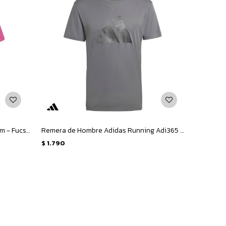
Remera de Mujer Adidas Graphic Farm - Fucsia
Remera de Hombre Adidas Running Adi365 Essentials - Gris - Oscuro
$
1.790