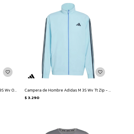
Pantalon de Hombre Adidas Pant M 3S Wv Oh - Celeste - Azul
Campera de Hombre Adidas M 3S Wv Tt Zip - Celeste - Azul
$
3.290