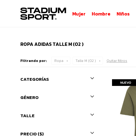
Mujer
Hombre
Niños
ROPA ADIDAS TALLE M (02 )
Filtrando por:
Ropa
Talle M (02 )
Quitar filtros
CATEGORÍAS
GÉNERO
TALLE
PRECIO
($)