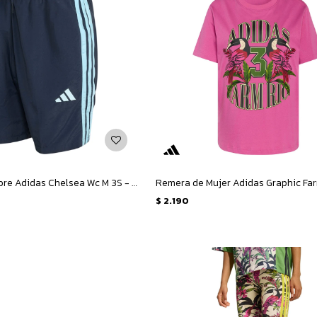
Short de Hombre Adidas Chelsea Wc M 3S - Azul - Celeste
$
2.190