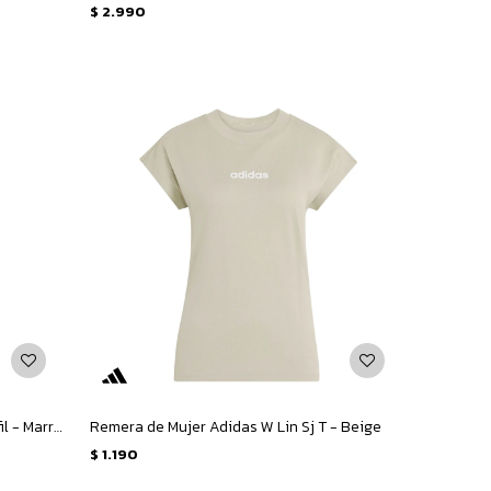
$
2.990
Calza de Mujer Adidas W Aop Leg Infil - Marrón - Animal Print
Remera de Mujer Adidas W Lin Sj T - Beige
$
1.190