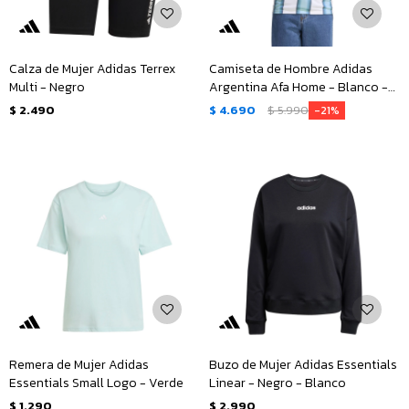
Calza de Mujer Adidas Terrex
Camiseta de Hombre Adidas
Multi - Negro
Argentina Afa Home - Blanco -
Celeste
$
2.490
$
4.690
$
5.990
21
Remera de Mujer Adidas
Buzo de Mujer Adidas Essentials
Essentials Small Logo - Verde
Linear - Negro - Blanco
$
1.290
$
2.990