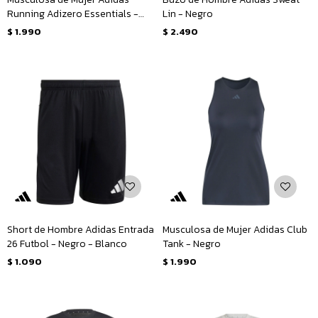
Running Adizero Essentials -
Lin - Negro
Lila
$
1.990
$
2.490
Short de Hombre Adidas Entrada
Musculosa de Mujer Adidas Club
26 Futbol - Negro - Blanco
Tank - Negro
$
1.090
$
1.990