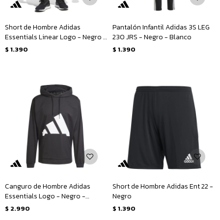
Short de Hombre Adidas
Pantalón Infantil Adidas 3S LEG
Essentials Linear Logo - Negro -
230 JRS - Negro - Blanco
Blanco
$
1.390
$
1.390
Canguro de Hombre Adidas
Short de Hombre Adidas Ent 22 -
Essentials Logo - Negro -
Negro
Blanco
$
2.990
$
1.390