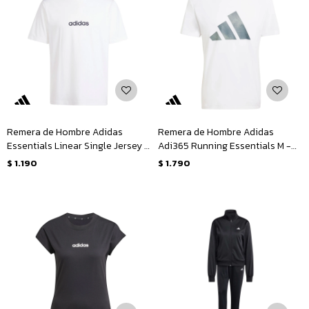
Remera de Hombre Adidas
Remera de Hombre Adidas
Essentials Linear Single Jersey M
Adi365 Running Essentials M -
- Blanco - Negro
Blanco - Plateado
$
1.190
$
1.790