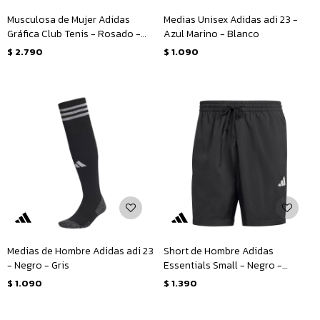
Musculosa de Mujer Adidas
Medias Unisex Adidas adi 23 -
Gráfica Club Tenis - Rosado -
Azul Marino - Blanco
Rojo
$
2.790
$
1.090
Medias de Hombre Adidas adi 23
Short de Hombre Adidas
- Negro - Gris
Essentials Small - Negro -
Blanco
$
1.090
$
1.390