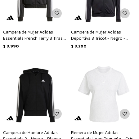
Campera de Mujer Adidas
Campera de Mujer Adidas
Essentials French Terry 3 Tiras -
Deportiva 3 Tricot - Negro -
Negro - Blanco
Blanco
$
3.990
$
3.290
Campera de Hombre Adidas
Remera de Mujer Adidas
Essentials 3 - Negro - Blanco
Essentials Logo Pequeño - Gris