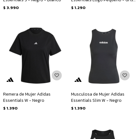
Claro
$
3.990
$
1.290
Remera de Mujer Adidas
Musculosa de Mujer Adidas
Essentials W - Negro
Essentials Slim W - Negro
$
1.390
$
1.390