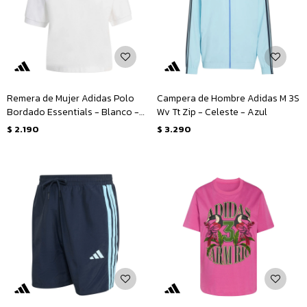
Remera de Mujer Adidas Polo
Campera de Hombre Adidas M 3S
Bordado Essentials - Blanco -
Wv Tt Zip - Celeste - Azul
Verde
$
2.190
$
3.290