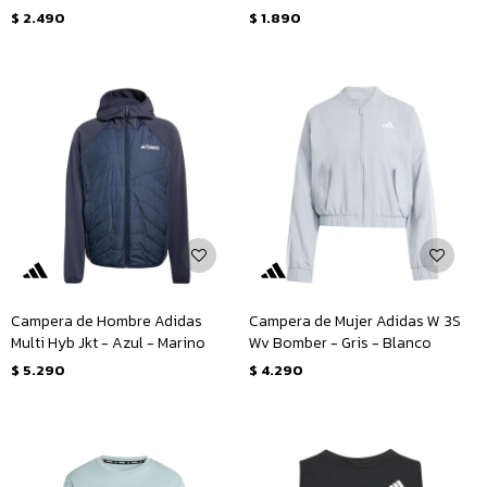
$
2.490
$
1.890
Campera de Hombre Adidas
Campera de Mujer Adidas W 3S
Multi Hyb Jkt - Azul - Marino
Wv Bomber - Gris - Blanco
$
5.290
$
4.290