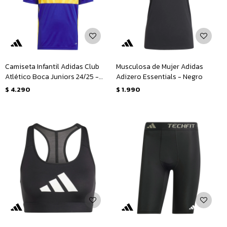
Camiseta Infantil Adidas Club
Musculosa de Mujer Adidas
Atlético Boca Juniors 24/25 -
Adizero Essentials - Negro
Azul - Amarillo
$
4.290
$
1.990