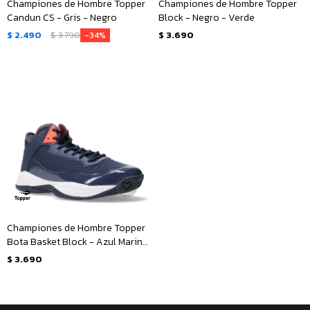
Championes de Hombre Topper
Championes de Hombre Topper
Candun CS - Gris - Negro
Block - Negro - Verde
$
2.490
$
3.790
$
3.690
34
Championes de Hombre Topper
Bota Basket Block - Azul Marino
- Rosado Coral
$
3.690