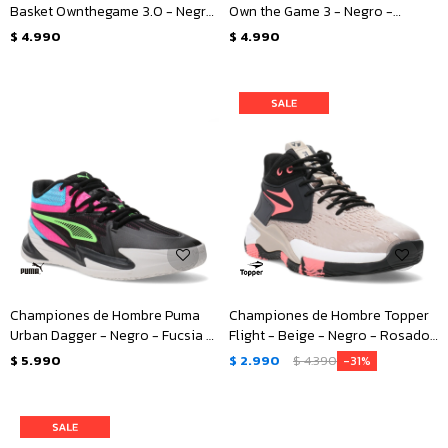
Basket Ownthegame 3.0 - Negro
Own the Game 3 - Negro -
- Rojo - Blanco
Blanco
$
4.990
$
4.990
Championes de Hombre Puma
Championes de Hombre Topper
Urban Dagger - Negro - Fucsia -
Flight - Beige - Negro - Rosado
Turquesa
Coral
$
5.990
$
2.990
$
4.390
31