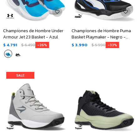
Championes de Hombre Under
Championes de Hombre Puma
Armour Jet 23 Basket - Azul
Basket Playmaker - Negro -
Blanco - Azul
$
4.791
$
6.490
$
3.990
$
5.990
26
33