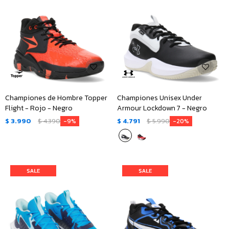
Championes de Hombre Topper
Championes Unisex Under
Flight - Rojo - Negro
Armour Lockdown 7 - Negro
$
3.990
$
4.390
$
4.791
$
5.990
9
20