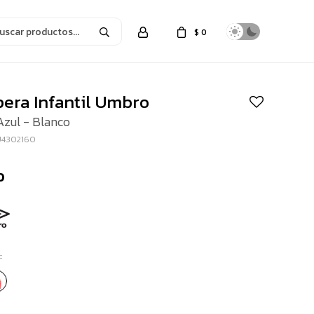
$
0
era Infantil Umbro
Azul - Blanco
U4302160
0
: