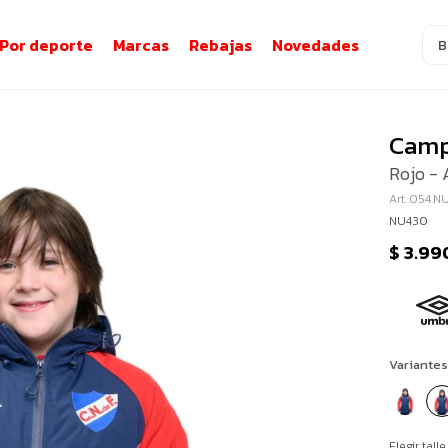
Por deporte
Marcas
Rebajas
Novedades
Camp
Rojo - 
054.N
NU430
$
3.99
Variantes
Elegir talle