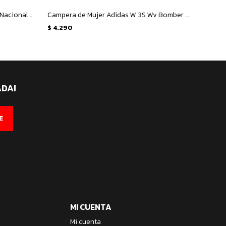
Campera de Hombre Umbro Zone Nacional - Azul
Campera de Mujer Adidas W 3S Wv Bomber - Gris - Blanco
$
4.290
$
4.29
ADA!
E
MI CUENTA
Mi cuenta