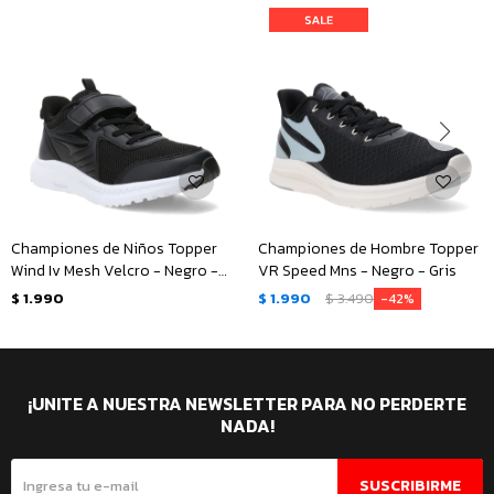
Championes de Niños Topper
Championes de Hombre Topper
Wind Iv Mesh Velcro - Negro -
VR Speed Mns - Negro - Gris
Blanco
$
1.990
$
1.990
$
3.490
42
¡UNITE A NUESTRA NEWSLETTER PARA NO PERDERTE
NADA!
SUSCRIBIRME