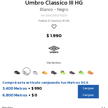
Umbro Classico III HG
Blanco - Negro
054.206070201
Futbol 11 Classico III HG
$
1.990
Variantes:
Comprá este artículo canjeando tus Metros OCA
3.400 Metros
$ 990
Canjear
6.800 Metros
$ 0
Canjear
Envíos