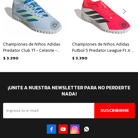
Championes de Niños Adidas
Championes de Niños Adidas
Predator Club Tf - Celeste -
Futbol 5 Predator League Ft Jr -
Amarillo
Rojo - Negro
$
3.390
$
3.390
¡UNITE A NUESTRA NEWSLETTER PARA NO PERDERTE
NADA!
SUSCRIBIRME



