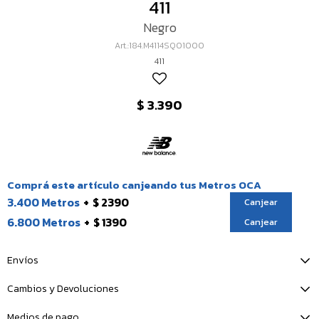
411
Negro
184.M4114SQ01000
411
$
3.390
Comprá este artículo canjeando tus Metros OCA
3.400 Metros
$ 2390
Canjear
6.800 Metros
$ 1390
Canjear
Envíos
Cambios y Devoluciones
Medios de pago