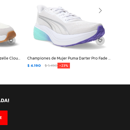
Championes de Hombre Adidas Ozelle Cloudfoam - Blanco - Gris
Championes de Mujer Puma Darter Pro Fade - Gris - Blanco - Plateado
$
4.190
$
5.490
$
4.29
23
ADA!
E