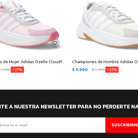
Championes de Mujer Adidas Ozelle Cloudfoam - Rosa - Blanco - Gris
5.490
$
3.990
$
5.490
27
27
ITE A NUESTRA NEWSLETTER PARA NO PERDERTE N
SUSCRIBIRM