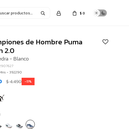
$
0
piones de Hombre Puma
n 2.0
edra - Blanco
22907627
 Mns - 392290
0
$
4.490
11
: