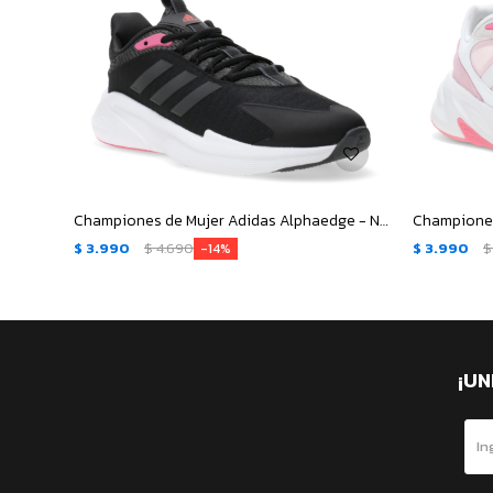
Championes de Mujer Adidas Alphaedge - Negro - Gris - Rojo
$
3.990
$
4.690
$
3.990
$
14
¡UN