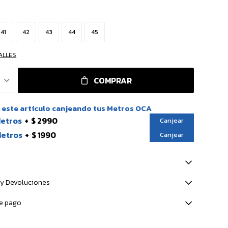
41
42
43
44
45
ALLES
COMPRAR
este artículo canjeando tus Metros OCA
Metros
$ 2990
Canjear
Metros
$ 1990
Canjear
y Devoluciones
e pago