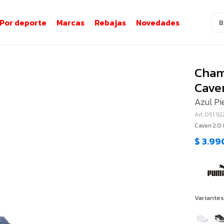
Por deporte
Marcas
Rebajas
Novedades
Cham
Cave
Azul Pi
051.9
Caven 2.0
$
3.99
Variantes