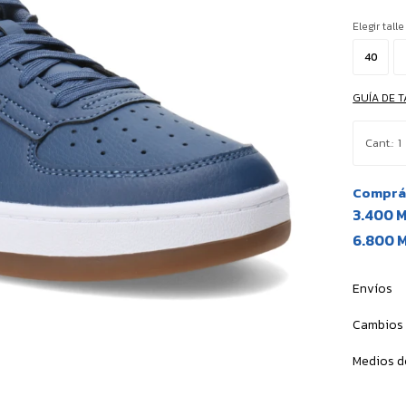
Elegir talle
40
GUÍA DE T
1
Comprá 
3.400 
6.800 
Envíos
Cambios 
Medios d