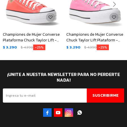
Championes de Mujer Converse
Championes de Mujer Converse
Plataforma Chuck Taylor Lift -
Chuck Taylor Lift Plataform -
Rojo Fuego - Negro - Blanco
Rosa
$
3.290
$
4.390
$
3.290
$
4.390
25
25
¡UNITE A NUESTRA NEWSLETTER PARA NO PERDERTE
NADA!
SUSCRIBIRME



