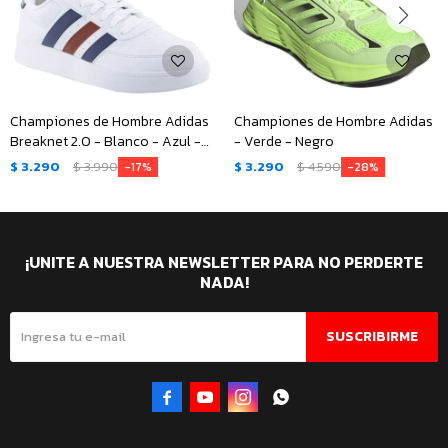
Championes de Hombre Adidas
Championes de Hombre Adidas
Breaknet 2.0 - Blanco - Azul -
- Verde - Negro
Rojo
$
3.290
$
3.990
$
3.290
$
4.590
17
28
¡UNITE A NUESTRA NEWSLETTER PARA NO PERDERTE
NADA!
SUSCRIBIRME



