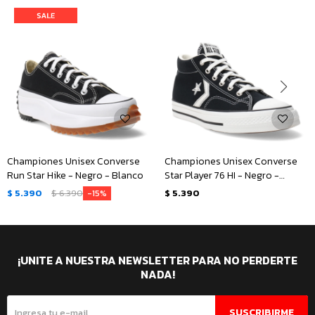
Championes Unisex Converse
Championes Unisex Converse
Run Star Hike - Negro - Blanco
Star Player 76 HI - Negro -
Blanco
$
5.390
$
6.390
$
5.390
15
¡UNITE A NUESTRA NEWSLETTER PARA NO PERDERTE
NADA!
SUSCRIBIRME