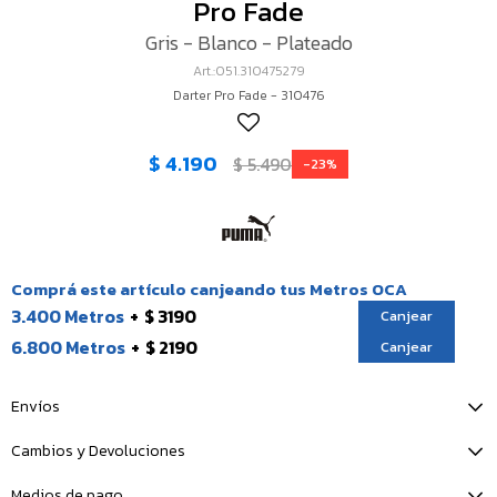
Pro Fade
Gris - Blanco - Plateado
051.310475279
Darter Pro Fade - 310476
$
4.190
$
5.490
23
Comprá este artículo canjeando tus Metros OCA
3.400 Metros
$ 3190
Canjear
6.800 Metros
$ 2190
Canjear
Envíos
Cambios y Devoluciones
Medios de pago