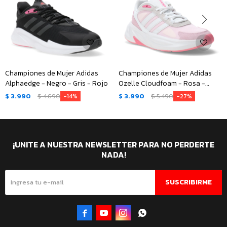
Championes de Mujer Adidas
Championes de Mujer Adidas
Alphaedge - Negro - Gris - Rojo
Ozelle Cloudfoam - Rosa -
Blanco - Gris
$
3.990
$
4.690
$
3.990
$
5.490
14
27
¡UNITE A NUESTRA NEWSLETTER PARA NO PERDERTE
NADA!
SUSCRIBIRME



