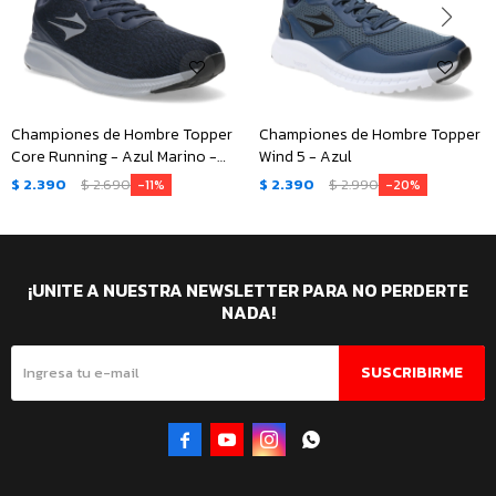
Championes de Hombre Topper
Championes de Hombre Topper
Core Running - Azul Marino -
Wind 5 - Azul
Gris
$
2.390
$
2.690
$
2.390
$
2.990
11
20
¡UNITE A NUESTRA NEWSLETTER PARA NO PERDERTE
NADA!
SUSCRIBIRME



