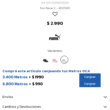
051.005809285
Fun Racer 2 - 400580
$
2.990
Variantes:
Comprá este artículo canjeando tus Metros OCA
3.400 Metros
$ 1990
Canjear
6.800 Metros
$ 990
Canjear
Envíos
Cambios y Devoluciones