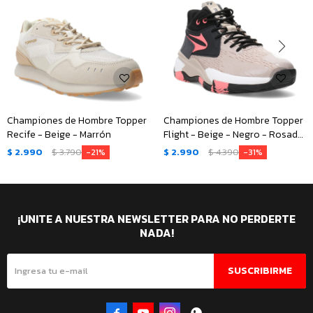
Championes de Hombre Topper
Championes de Hombre Topper
Recife - Beige - Marrón
Flight - Beige - Negro - Rosado
Coral
$
2.990
$
3.790
$
2.990
$
4.390
21
31
¡UNITE A NUESTRA NEWSLETTER PARA NO PERDERTE
NADA!
SUSCRIBIRME