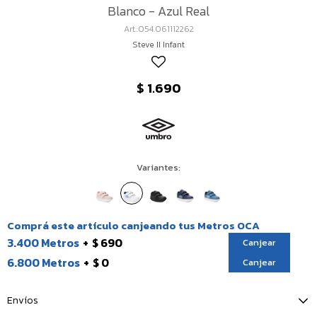
Blanco - Azul Real
054.061112262
Steve II Infant
$
1.690
Variantes:
Comprá este artículo canjeando tus Metros OCA
3.400 Metros
$ 690
Canjear
6.800 Metros
$ 0
Canjear
Envíos