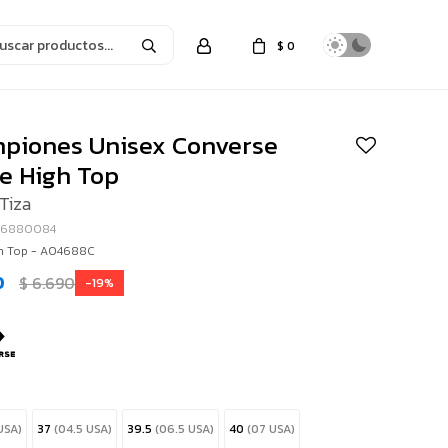
$
0
piones Unisex Converse
se High Top
Tiza
46880084
gh Top - A04688C
0
$
6.690
19
USA)
37
(04.5 USA)
39.5
(06.5 USA)
40
(07 USA)