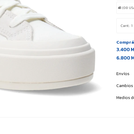
41
(08 US
1
Comprá 
3.400 
6.800 
Envíos
Cambios 
Medios d