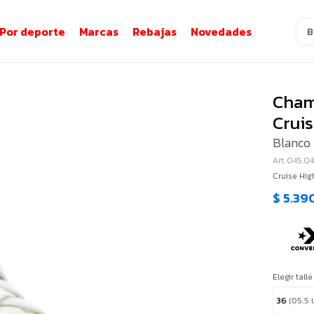
Por deporte
Marcas
Rebajas
Novedades
Cham
Crui
Blanco 
045.0
Cruise Hi
$
5.39
Elegir talle
36
(05.5 