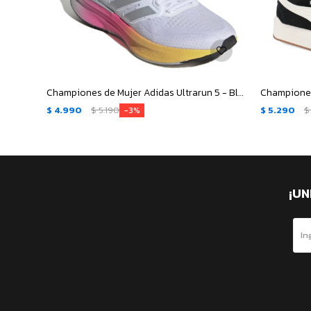
Championes de Mujer Adidas Ultrarun 5 - Blanco - Gris
$
4.990
$
5.190
$
5.290
$
3
¡UN