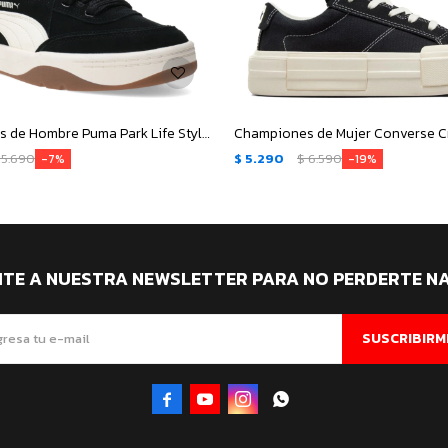
Championes de Hombre Puma Park Life Style SK8 - Negro - Beige Natural
5.690
$
5.290
$
6.590
7
19
ITE A NUESTRA NEWSLETTER PARA NO PERDERTE N
SUSCRIBIRM



