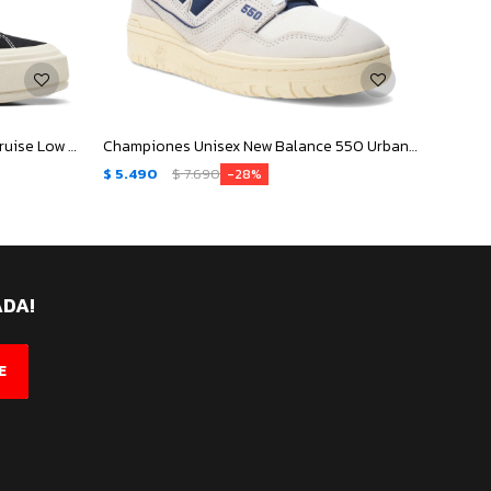
Championes de Mujer Converse Cruise Low Top - Negro - Blanco
Championes Unisex New Balance 550 Urbano Court - Beige - Marino
$
5.490
$
7.690
$
5.69
28
ADA!
E