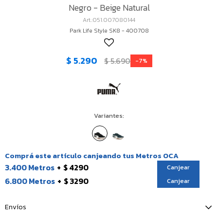
Negro - Beige Natural
051.007080144
Park Life Style SK8 - 400708
$
5.290
$
5.690
7
Variantes:
Comprá este artículo canjeando tus Metros OCA
3.400 Metros
$ 4290
Canjear
6.800 Metros
$ 3290
Canjear
Envíos