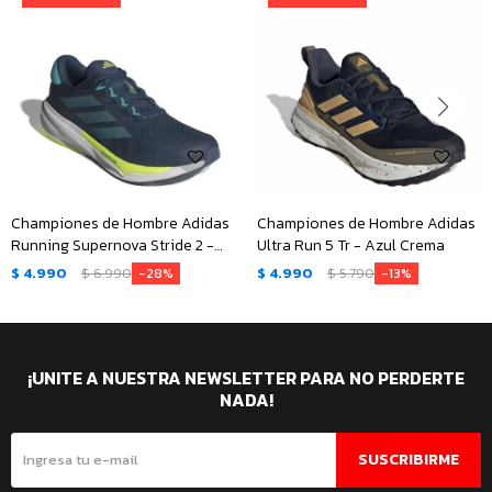
Championes de Hombre Adidas
Championes de Hombre Adidas
Running Supernova Stride 2 -
Ultra Run 5 Tr - Azul Crema
Azul Petroleo - Verde Menta
$
4.990
$
6.990
$
4.990
$
5.790
28
13
¡UNITE A NUESTRA NEWSLETTER PARA NO PERDERTE
NADA!
SUSCRIBIRME