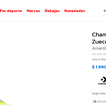
Por deporte
Marcas
Rebajas
Novedades
Cham
Zueco
Amaril
045.73
Zueco Mule
$
1.99
Elegir talle
35
(03 US