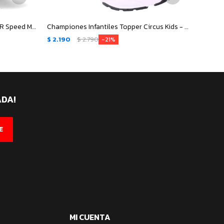
Championes de Hombre Topper VR Speed Mns - Negro - Gris
Championes Infantiles Topper Circus Kids - Negro - Beige
$
2.190
$
2.790
$
2.19
21
ADA!
E
MI CUENTA