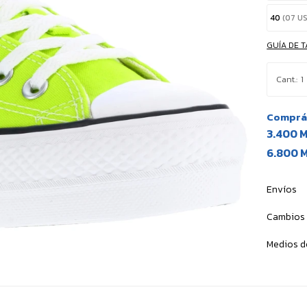
40
(07 U
GUÍA DE T
1
Comprá 
3.400 
6.800 
Envíos
Cambios 
Medios d