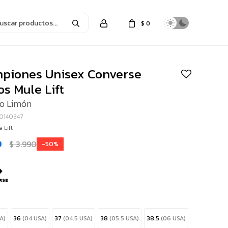
$
0
piones Unisex Converse
s Mule Lift
lo Limón
0140347
 Lift
0
$
3.990
50
A)
36
(04 USA)
37
(04.5 USA)
38
(05.5 USA)
38.5
(06 USA)