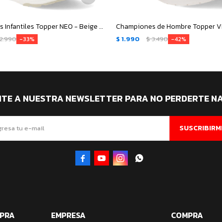
Championes Infantiles Topper NEO - Beige - Rosado Coral
2.990
$
1.990
$
3.490
33
42
ITE A NUESTRA NEWSLETTER PARA NO PERDERTE N
SUSCRIBIRM




MPRA
EMPRESA
COMPRA