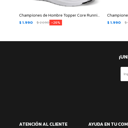
Championes de Hombre Topper Core Running - Negro - Blanco
$
1.990
$
2.690
$
1.990
$
26
¡UN
ATENCIÓN AL CLIENTE
AYUDA EN TU CO