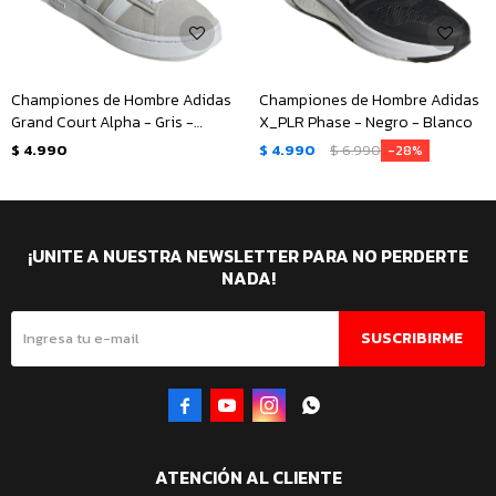
Championes de Hombre Adidas
Championes de Hombre Adidas
Grand Court Alpha - Gris -
X_PLR Phase - Negro - Blanco
Blanco
$
4.990
$
4.990
$
6.990
28
¡UNITE A NUESTRA NEWSLETTER PARA NO PERDERTE
NADA!
SUSCRIBIRME




ATENCIÓN AL CLIENTE