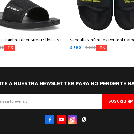
Sandalias de Hombre Rider Street Slide - Negro - Blanco
90
$
790
$
890
11
11
ITE A NUESTRA NEWSLETTER PARA NO PERDERTE N
SUSCRIBIRM



