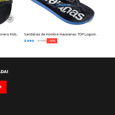
Sandalias Infantiles Peñarol Carbonero Kids - Negro - Amarillo
Sandalias de Hombre Havaianas TOP Logomania - Azul
$
890
$
990
$
890
10
ADA!
E