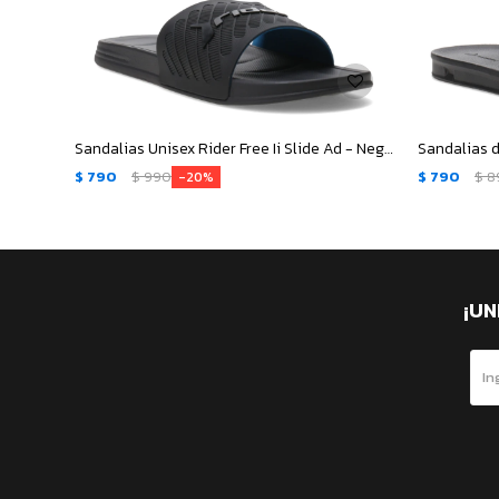
Sandalias Unisex Rider Free Ii Slide Ad - Negro
$
790
$
990
$
790
$
8
20
¡UN