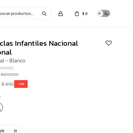
$
0
las Infantiles Nacional
onal
al - Blanco
2006222
- 4N200001
$
890
11
:
29
31