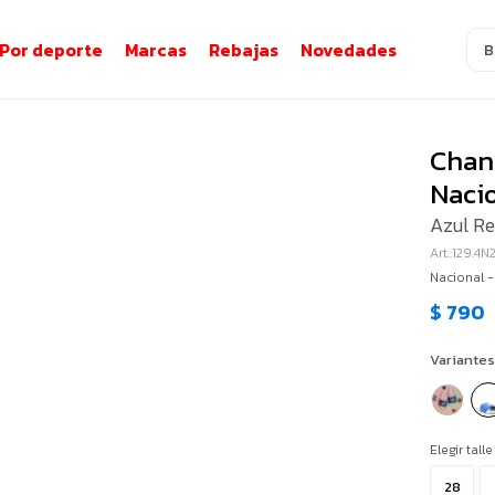
Por deporte
Marcas
Rebajas
Novedades
Chanc
Naci
Azul Re
129.4N
Nacional 
$
790
Variantes
Elegir talle
28