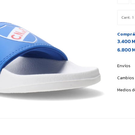
1
Comprá 
3.400 
6.800 
Envíos
Cambios 
Medios d