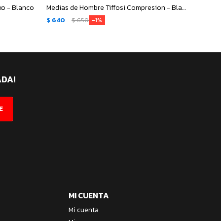
xo - Blanco
Medias de Hombre Tiffosi Compresion - Blanco
$
640
$
650
$
790
1
ADA!
E
MI CUENTA
Mi cuenta