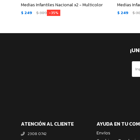
Medias Infantiles Nacional x2 - Multicolor
$
249
$
389
$
249
$
3
35
¡UN
ATENCIÓN AL CLIENTE
AYUDA EN TU CO
Envíos
2308 0742