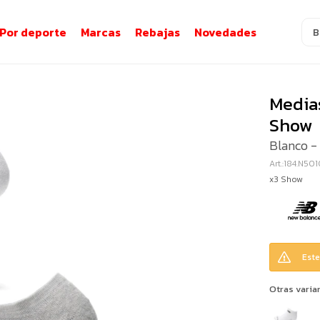
Por deporte
Marcas
Rebajas
Novedades
Media
Show
Blanco - 
184.N501
x3 Show
Este
Otras varia