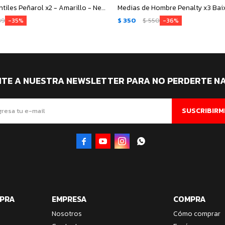
Medias Infantiles Peñarol x2 - Amarillo - Negro
Medias de Hombre Penalty x3 Bai
89
$
350
$
550
35
36
ITE A NUESTRA NEWSLETTER PARA NO PERDERTE N
SUSCRIBIRM




MPRA
EMPRESA
COMPRA
Nosotros
Cómo comprar