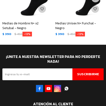
Medias de Hombre N+ x2
Medias Unisex N+ Funchal -
Setubal - Negro
Negro
$
390
$
450
$
390
$
450
13
13
¡UNITE A NUESTRA NEWSLETTER PARA NO PERDERTE
NADA!
SUSCRIBIRME




ATENCIÓN AL CLIENTE