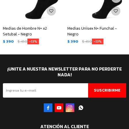
Medias de Hombre N+ x2
Medias Unisex N+ Funchal -
Setubal - Negro
Negro
$
390
$
450
$
390
$
450
13
13
¡UNITE A NUESTRA NEWSLETTER PARA NO PERDERTE
NADA!
SUSCRIBIRME




ATENCIÓN AL CLIENTE