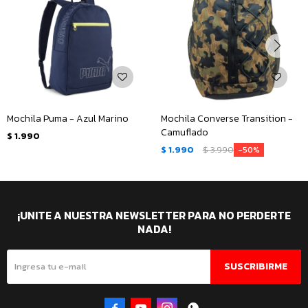
Mochila Puma - Azul Marino
Mochila Converse Transition -
Camuflado
$
1.990
$
1.990
$
3.990
50
¡UNITE A NUESTRA NEWSLETTER PARA NO PERDERTE
NADA!
SUSCRIBIRME